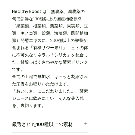
Healthy Boost
は、無農薬、減農薬の
旬で新鮮な100種以上の国産植物原料
（果菜類、根菜類、葉菜類、果実類、豆
類、キノコ類、穀類、海藻類、民間植物
類）発酵エキスに、200種以上の栄養が
含まれる「有機サジー果汁」、ヒトの体
に不可欠なミネラル「シリカ」を配合し
た、甘酸っぱくさわやかな酵素ドリンク
です。
全ての工程で無加水。ギュッと凝縮され
た栄養をお取りいただけます。
「おいしさ」にこだわりました。「酵素
ジュースは飲みにくい」そんな先入観
を、裏切ります。
厳選された100種以上の素材