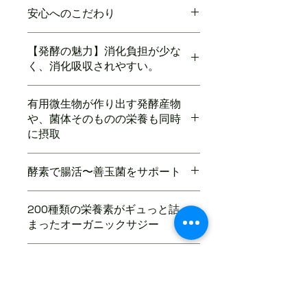
無農薬、減農薬の旬で新鮮な国産原料。
安心へのこだわり
葉菜類、根菜類、果菜類、果実類、豆
類、きのこ類、穀類、海藻類、民間植物
大切な栄養素と微生物の働きを守るた
を100種類以上を使用しています。
【発酵の魅力】消化負担が少な
め、防腐剤、着色料、香料や品質安定剤
皮や種まで余すところなく"まるごと"使
く、消化吸収されやすい。
などの添加物は一切使用しておりませ
い、素材の持つ栄養やチカラを最大限に
ん。
活かします。
発酵・熟成の過程で、麹菌、酵母や乳酸
これにより、日頃不足しがちなビタミン
有用微生物が作り出す発酵産物
菌などの有用微生物や酵素が植物原料を
熟練の職人により、長年の発酵過程を経
やミネラル、ポリフェノールなどの栄養
や、菌体そのものの栄養も同時
分解し、低分子化されています。そのた
て数多くの微生物の中から厳選された
素も摂取いただけます。発酵のための糖
に摂取
め、私たちのカラダで吸収しやすい状態
「麹菌」、「酵母」、「乳酸菌」の宝庫
質は、黒糖、粗糖、麦芽糖、オリゴ糖な
になっています。
である伝統の酛で熟成。
どをバランスよく使用しています。
有用微生物の活動により、ビタミンや有
微生物や酵素のチカラで細胞壁を分解
酵素で腸活〜善玉菌をサポート
機酸、短鎖脂肪酸、ペプチド、オリゴ
し、素材の中に閉じ込められていたポリ
財団法人 日本健康・栄養食品協会
糖、その他さまざまな発酵産物が生成。
フェノールや他の栄養を効率良く取り出
GMP連合に認定された工場で製造して
腸は、消化吸収や便通に関わるだけでな
それらの栄養も、カラダへの負担なく同
してくれています。
200種類の栄養素がギュっと詰
おりますので、安心してお召し上がりい
く、免疫やホルモンバランス、美肌、精
時に摂取いただけます。
まったオーガニックサジー
ただけます。
神安定などに密接に関わっています。
小さなお子さまからお年寄り、病時の栄
Healthy Boost 酵素ドリンクには、乳
養補給にまで、胃腸への負担が少なく召
ビタミンCをはじめ、アミノ酸や鉄分な
酸菌などの善玉菌をサポートする食物繊
栄養価の高い希少種 「シネンシ
し上がっていただけます。
どが特に豊富なスーパーフルーツ、サジ
維やオリゴ糖をはじめ、腸を健康に保つ
ス」を100%使用
ー。200種類の栄養が、ギュっと詰まっ
ための多種多様な栄養素が含まれていま
ています。
す。
種類により、栄養価が異なるサジー。