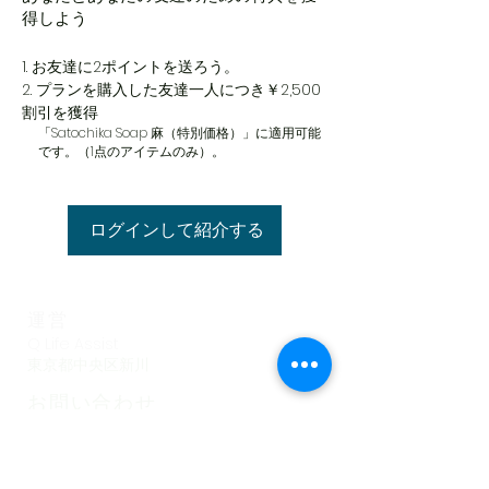
得しよう
お友達に2ポイントを送ろう。
プランを購入した友達一人につき￥2,500
割引を獲得
「Satochika Soap 麻（特別価格）」に適用可能
です。（1点のアイテムのみ）。
ログインして紹介する
運営
Q Life Assist
​東京都中央区新川
お問い合わせ
qlifeassist@gmail.com