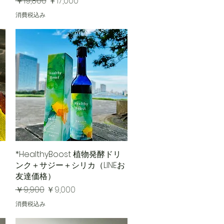
通常価格
セール価格
￥19,800
￥17,000
消費税込み
*HealthyBoost 植物発酵ドリ
クイックビュー
ンク＋サジー＋シリカ（LINEお
友達価格）
通常価格
セール価格
￥9,900
￥9,000
消費税込み