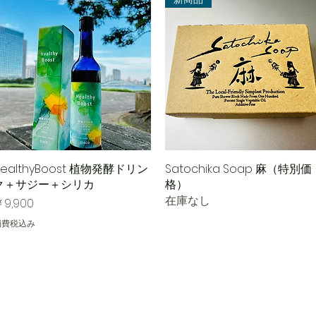
HealthyBoost 植物発酵ドリン
クイックビュー
Satochika Soap 麻（特別価
クイックビュー
ク＋サジー＋シリカ
格）
在庫なし
価格
9,900
消費税込み