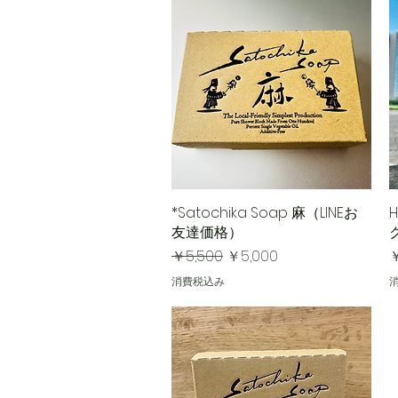
*Satochika Soap 麻（LINEお
クイックビュー
友達価格）
通常価格
セール価格
￥5,500
￥5,000
￥
消費税込み