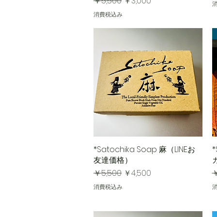
通常価格
セール価格
￥5,500
￥3,000
消費税込み
*Satochika Soap 麻（LINEお
クイックビュー
*
友達価格）
通常価格
セール価格
￥5,500
￥4,500
￥
消費税込み