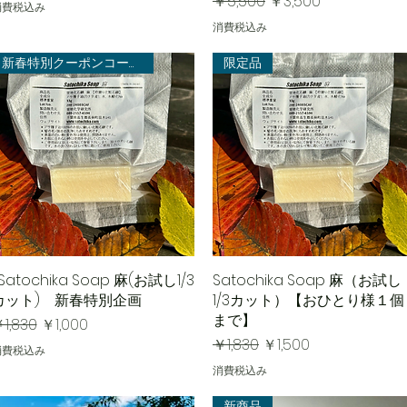
通常価格
セール価格
￥5,500
￥3,500
消費税込み
消費税込み
新春特別クーポンコード有り
限定品
Satochika Soap 麻(お試し1/3
クイックビュー
Satochika Soap 麻（お試し
クイックビュー
カット) 新春特別企画
1/3カット）【おひとり様１個
まで】
通常価格
セール価格
1,830
￥1,000
通常価格
セール価格
￥1,830
￥1,500
消費税込み
消費税込み
新商品