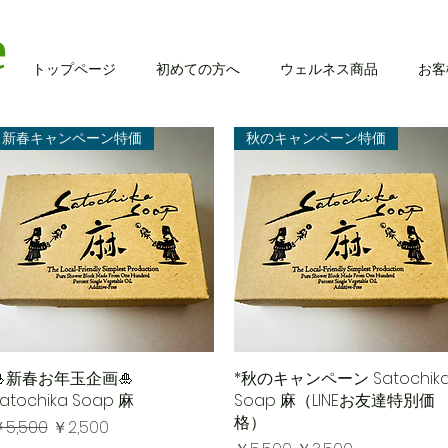
e
トップページ
初めての方へ
ウェルネス商品
お客
新春キャンペーン特価
秋のキャンペーン特価
🎍新春お年玉企画🎍
クイックビュー
*秋のキャンペーン Satochik
クイックビュー
atochika Soap 麻
Soap 麻（LINEお友達特別価
格）
通常価格
セール価格
5,500
￥2,500