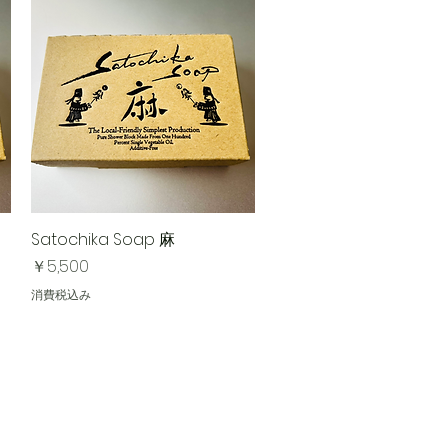
Satochika Soap 麻
クイックビュー
価格
￥5,500
消費税込み