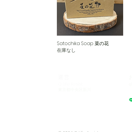
Satochika Soap 菜の花
クイックビュー
在庫なし
運営
Q Life Assist
q
​東京都中央区新川